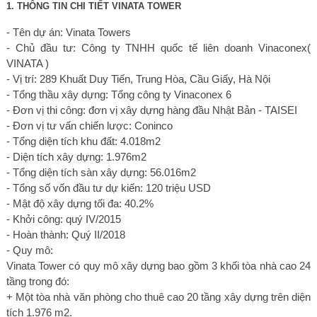
1. THÔNG TIN CHI TIẾT VINATA TOWER
- Tên dự án: Vinata Towers
- Chủ đầu tư: Công ty TNHH quốc tế liên doanh Vinaconex(
VINATA )
- Vị trí: 289 Khuất Duy Tiến, Trung Hòa, Cầu Giấy, Hà Nội
- Tổng thầu xây dựng: Tổng công ty Vinaconex 6
- Đơn vị thi công: đơn vị xây dựng hàng đầu Nhật Bản - TAISEI
- Đơn vị tư vấn chiến lược: Coninco
- Tổng diện tích khu đất: 4.018m2
- Diện tích xây dựng: 1.976m2
- Tổng diện tích sàn xây dựng: 56.016m2
- Tổng số vốn đầu tư dự kiến: 120 triệu USD
- Mật độ xây dựng tối đa: 40.2%
- Khởi công: quý IV/2015
- Hoàn thành: Quý II/2018
- Quy mô:
Vinata Tower có quy mô xây dựng bao gồm 3 khối tòa nhà cao 24
tầng trong đó:
+ Một tòa nhà văn phòng cho thuê cao 20 tầng xây dựng trên diện
tích 1.976 m2.