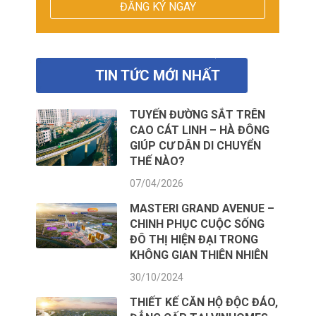
TIN TỨC MỚI NHẤT
TUYẾN ĐƯỜNG SẮT TRÊN
CAO CÁT LINH – HÀ ĐÔNG
GIÚP CƯ DÂN DI CHUYỂN
THẾ NÀO?
07/04/2026
MASTERI GRAND AVENUE –
CHINH PHỤC CUỘC SỐNG
ĐÔ THỊ HIỆN ĐẠI TRONG
KHÔNG GIAN THIÊN NHIÊN
30/10/2024
THIẾT KẾ CĂN HỘ ĐỘC ĐÁO,