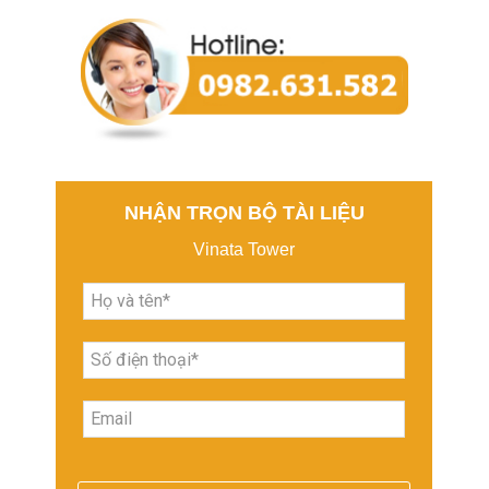
NHẬN TRỌN BỘ TÀI LIỆU
Vinata Tower