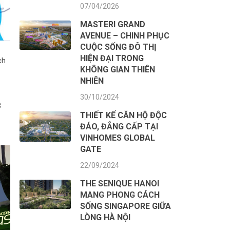
07/04/2026
MASTERI GRAND
AVENUE – CHINH PHỤC
CUỘC SỐNG ĐÔ THỊ
HIỆN ĐẠI TRONG
ch
KHÔNG GIAN THIÊN
NHIÊN
30/10/2024
3
THIẾT KẾ CĂN HỘ ĐỘC
ĐÁO, ĐẲNG CẤP TẠI
VINHOMES GLOBAL
GATE
22/09/2024
THE SENIQUE HANOI
MANG PHONG CÁCH
SỐNG SINGAPORE GIỮA
LÒNG HÀ NỘI