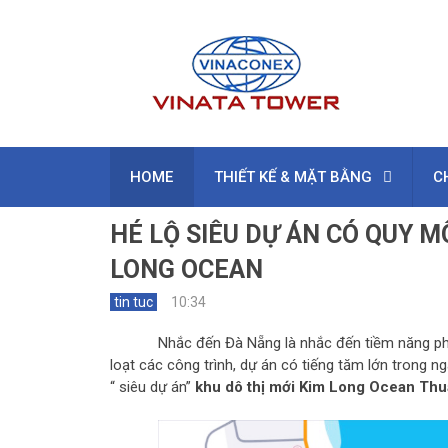
HOME
THIẾT KẾ & MẶT BẰNG
C
HÉ LỘ SIÊU DỰ ÁN CÓ QUY 
LONG OCEAN
tin tuc
10:34
Nhắc đến Đà Nẵng là nhắc đến tiềm năng phát
loạt các công trình, dự án có tiếng tăm lớn trong 
“ siêu dự án”
khu dô thị mới Kim Long Ocean Th