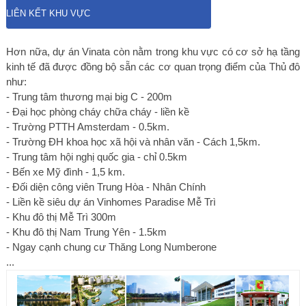
LIÊN KẾT KHU VỰC
Hơn nữa, dự án Vinata còn nằm trong khu vực có cơ sở hạ tầng
kinh tế đã được đồng bộ sẵn các cơ quan trọng điểm của Thủ đô
như:
- Trung tâm thương mại big C - 200m
- Đại học phòng cháy chữa cháy - liền kề
- Trường PTTH Amsterdam - 0.5km.
- Trường ĐH khoa học xã hội và nhân văn - Cách 1,5km.
- Trung tâm hội nghị quốc gia - chỉ 0.5km
- Bến xe Mỹ đình - 1,5 km.
- Đối diện công viên Trung Hòa - Nhân Chính
- Liền kề siêu dự án Vinhomes Paradise Mễ Trì
- Khu đô thị Mễ Trì 300m
- Khu đô thị Nam Trung Yên - 1.5km
- Ngay cạnh chung cư Thăng Long Numberone
...