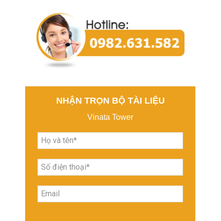
NHẬN TRỌN BỘ TÀI LIỆU
Vinata Tower