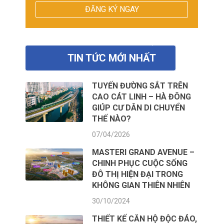
TIN TỨC MỚI NHẤT
TUYẾN ĐƯỜNG SẮT TRÊN
CAO CÁT LINH – HÀ ĐÔNG
GIÚP CƯ DÂN DI CHUYỂN
THẾ NÀO?
07/04/2026
MASTERI GRAND AVENUE –
CHINH PHỤC CUỘC SỐNG
ĐÔ THỊ HIỆN ĐẠI TRONG
KHÔNG GIAN THIÊN NHIÊN
30/10/2024
THIẾT KẾ CĂN HỘ ĐỘC ĐÁO,